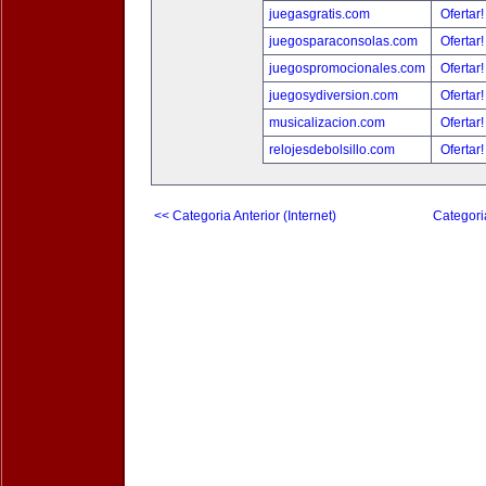
juegasgratis.com
Ofertar
juegosparaconsolas.com
Ofertar
juegospromocionales.com
Ofertar
juegosydiversion.com
Ofertar
musicalizacion.com
Ofertar
relojesdebolsillo.com
Ofertar
<< Categoria Anterior (Internet)
Categori