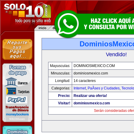
DominiosMexic
Vendido!
Mayusculas:
DOMINIOSMEXICO.COM
Minusculas:
dominiosmexico.com
Longitud:
14 caracteres
Categorias:
Internet
,
PaÃ­ses y Ciudades
,
Tecnolo
Precio:
Realizar una oferta!
Visitar!
dominiosmexico.com
Serán consideradas ofer