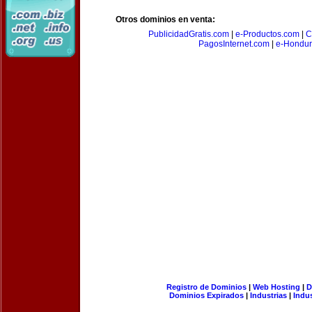
Otros dominios en venta:
PublicidadGratis.com
|
e-Productos.com
|
C
PagosInternet.com
|
e-Hondur
Registro de Dominios
|
Web Hosting
|
D
Dominios Expirados
|
Industrias
|
Indu