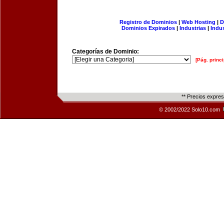
Registro de Dominios
|
Web Hosting
|
D
Dominios Expirados
|
Industrias
|
Indu
Categorías de Dominio:
[Pág. princi
** Precios expre
© 2002/2022 Solo10.com