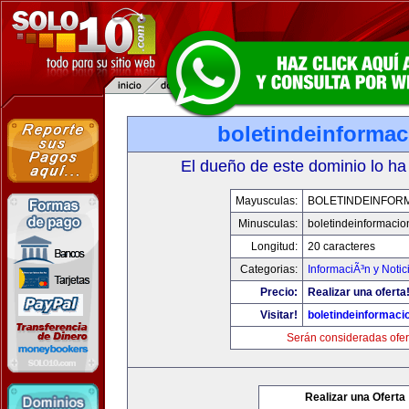
boletindeinforma
El dueño de este dominio lo ha
Mayusculas:
BOLETINDEINFOR
Minusculas:
boletindeinformaci
Longitud:
20 caracteres
Categorias:
InformaciÃ³n y Notic
Precio:
Realizar una oferta
Visitar!
boletindeinformaci
Serán consideradas ofer
Realizar una Oferta