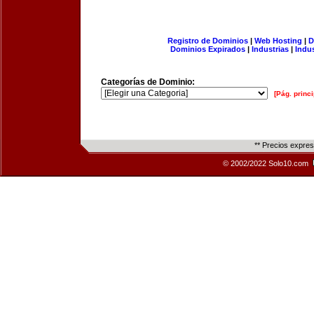
Registro de Dominios
|
Web Hosting
|
D
Dominios Expirados
|
Industrias
|
Indu
Categorías de Dominio:
[Pág. princi
** Precios expre
© 2002/2022 Solo10.com