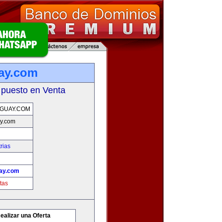
ay.com
 puesto en Venta
GUAY.COM
y.com
rias
ay.com
tas
ealizar una Oferta