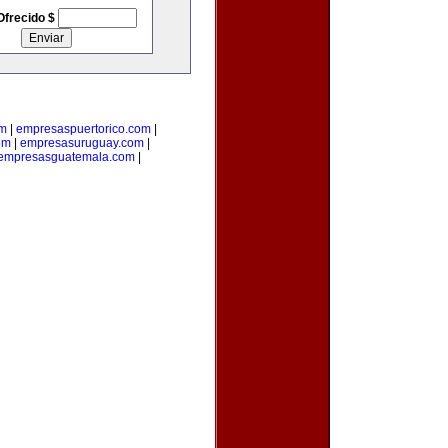
Ofrecido $
om
|
empresaspuertorico.com
|
om
|
empresasuruguay.com
|
empresasguatemala.com
|