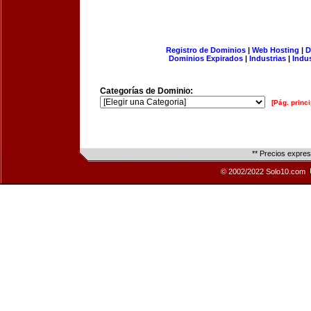
Registro de Dominios
|
Web Hosting
|
D
Dominios Expirados
|
Industrias
|
Indu
Categorías de Dominio:
[Pág. princi
** Precios expre
© 2002/2022 Solo10.com