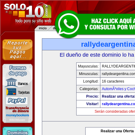
rallydeargenti
El dueño de este dominio lo ha
Mayusculas:
RALLYDEARGENTI
Minusculas:
rallydeargentina.co
Longitud:
16 caracteres
Categorias:
AutomÃ³viles y Coc
Precio:
Realizar una oferta
Visitar!
rallydeargentina.c
Serán consideradas ofer
Realizar una Oferta