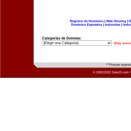
Registro de Dominios
|
Web Hosting
|
D
Dominios Expirados
|
Industrias
|
Indu
Categorías de Dominio:
[Pág. princi
** Precios expre
© 2002/2022 Solo10.com