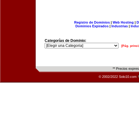
Registro de Dominios
|
Web Hosting
|
D
Dominios Expirados
|
Industrias
|
Indu
Categorías de Dominio:
[Pág. princi
** Precios expre
© 2002/2022 Solo10.com