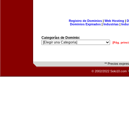
Registro de Dominios
|
Web Hosting
|
D
Dominios Expirados
|
Industrias
|
Indu
Categorías de Dominio:
[Pág. princi
** Precios expre
© 2002/2022 Solo10.com