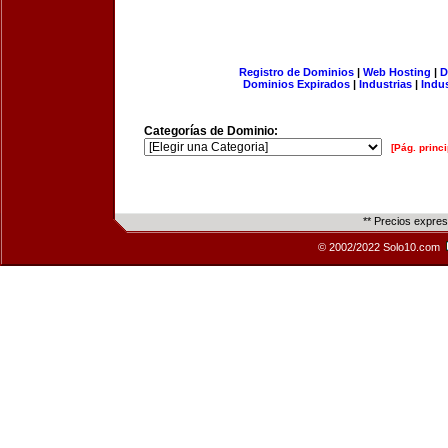
Registro de Dominios
|
Web Hosting
|
D
Dominios Expirados
|
Industrias
|
Indu
Categorías de Dominio:
[Pág. princi
** Precios expre
© 2002/2022 Solo10.com