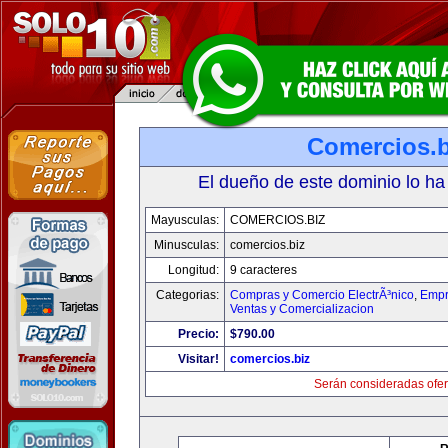
Comercios.b
El dueño de este dominio lo ha
Mayusculas:
COMERCIOS.BIZ
Minusculas:
comercios.biz
Longitud:
9 caracteres
Categorias:
Compras y Comercio ElectrÃ³nico
,
Empr
Ventas y Comercializacion
Precio:
$790.00
Visitar!
comercios.biz
Serán consideradas ofer