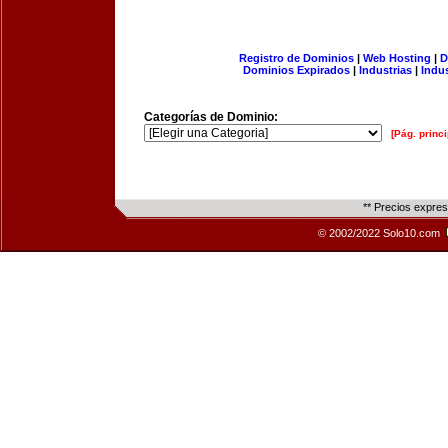
Registro de Dominios
|
Web Hosting
|
D
Dominios Expirados
|
Industrias
|
Indu
Categorías de Dominio:
[Pág. princi
** Precios expre
© 2002/2022 Solo10.com