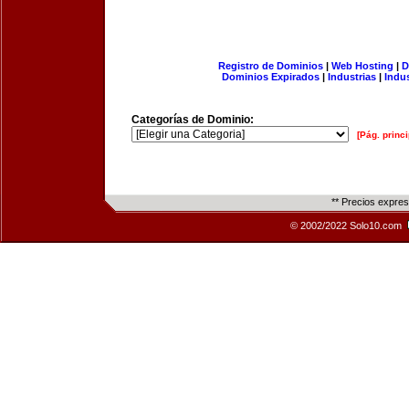
Registro de Dominios
|
Web Hosting
|
D
Dominios Expirados
|
Industrias
|
Indu
Categorías de Dominio:
[Pág. princi
** Precios expre
© 2002/2022 Solo10.com