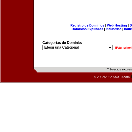
Registro de Dominios
|
Web Hosting
|
D
Dominios Expirados
|
Industrias
|
Indu
Categorías de Dominio:
[Pág. princi
** Precios expre
© 2002/2022 Solo10.com