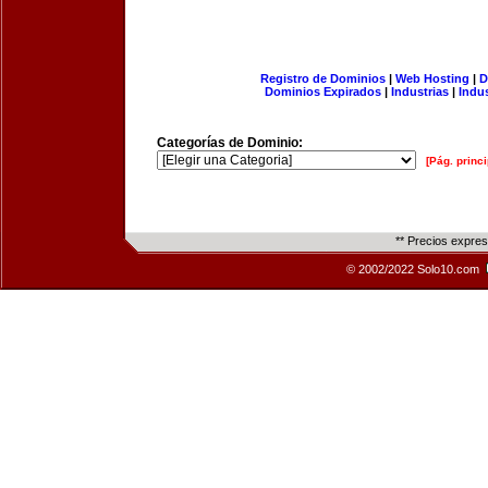
Registro de Dominios
|
Web Hosting
|
D
Dominios Expirados
|
Industrias
|
Indu
Categorías de Dominio:
[Pág. princi
** Precios expre
© 2002/2022 Solo10.com