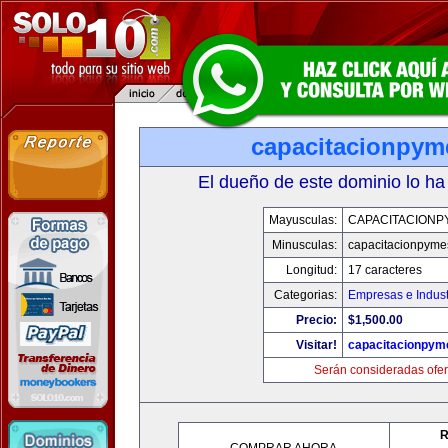
capacitacionpy
El dueño de este dominio lo ha
Mayusculas:
CAPACITACIONP
Minusculas:
capacitacionpyme
Longitud:
17 caracteres
Categorias:
Empresas e Indust
Precio:
$1,500.00
Visitar!
capacitacionpym
Serán consideradas ofer
R