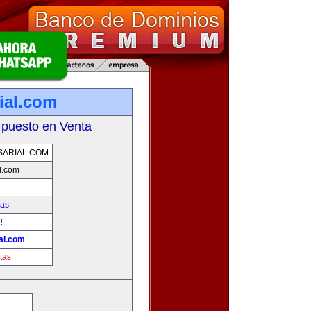
ial.com
 puesto en Venta
ARIAL.COM
l.com
ias
!
al.com
tas