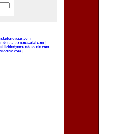
vistadenoticias.com
|
m
|
derechoempresarial.com
|
publicidadymercadotecnia.com
osdecuyo.com
|