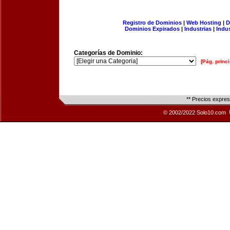
Registro de Dominios
|
Web Hosting
|
D
Dominios Expirados
|
Industrias
|
Indu
Categorías de Dominio:
[Pág. princi
** Precios expre
© 2002/2022 Solo10.com