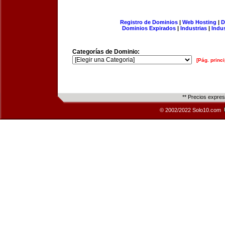
Registro de Dominios
|
Web Hosting
|
D
Dominios Expirados
|
Industrias
|
Indu
Categorías de Dominio:
[Pág. princi
** Precios expre
© 2002/2022 Solo10.com