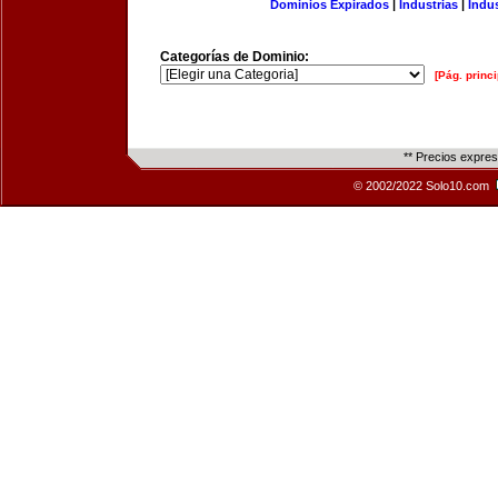
Dominios Expirados
|
Industrias
|
Indu
Categorías de Dominio:
[Pág. princi
** Precios expre
© 2002/2022 Solo10.com