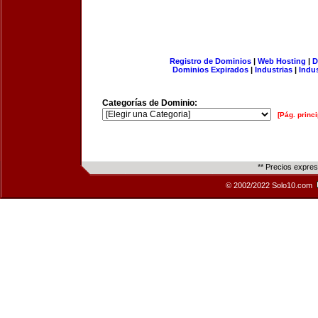
Registro de Dominios
|
Web Hosting
|
D
Dominios Expirados
|
Industrias
|
Indu
Categorías de Dominio:
[Pág. princi
** Precios expre
© 2002/2022 Solo10.com