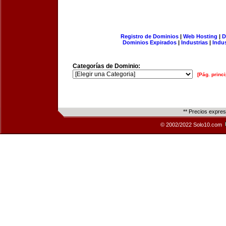
Registro de Dominios
|
Web Hosting
|
D
Dominios Expirados
|
Industrias
|
Indu
Categorías de Dominio:
[Pág. princi
** Precios expre
© 2002/2022 Solo10.com