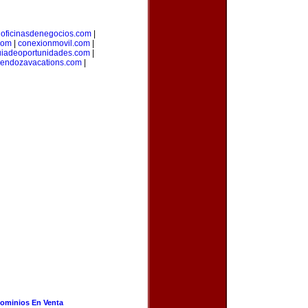
|
oficinasdenegocios.com
|
com
|
conexionmovil.com
|
uiadeoportunidades.com
|
endozavacations.com
|
ominios En Venta