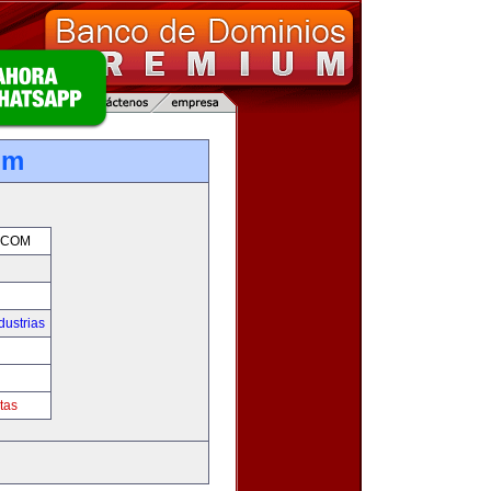
om
.COM
dustrias
m
tas