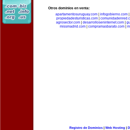
Otros dominios en venta:
apartamentosuruguay.com
|
infogobierno.com
propiedadesturisticas.com
|
comunidadenred.
agrosector.com
|
desarrolloseninternet.com
|
g
missmadrid.com
|
compramasbarato.com
|
m
Registro de Dominios
|
Web Hosting
|
D