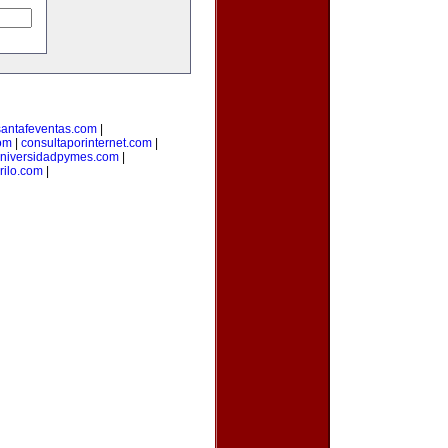
santafeventas.com
|
com
|
consultaporinternet.com
|
niversidadpymes.com
|
rilo.com
|