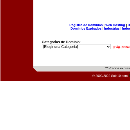
Registro de Dominios
|
Web Hosting
|
D
Dominios Expirados
|
Industrias
|
Indu
Categorías de Dominio:
[Pág. princi
** Precios expre
© 2002/2022 Solo10.com