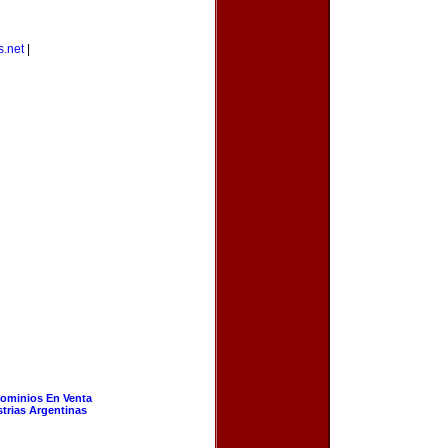
s.net
|
ominios En Venta
strias Argentinas