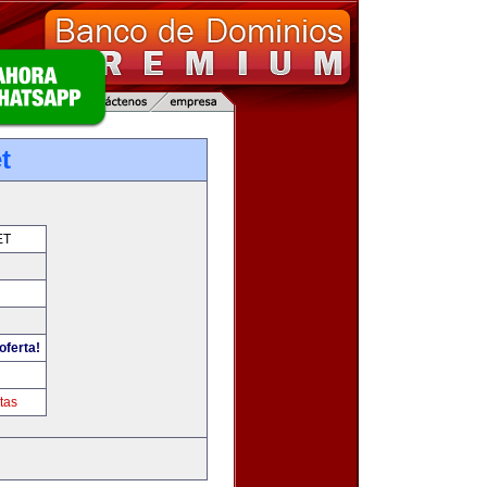
t
ET
oferta!
tas