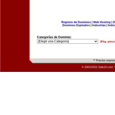
Registro de Dominios
|
Web Hosting
|
D
Dominios Expirados
|
Industrias
|
Indu
Categorías de Dominio:
[Pág. princi
** Precios expre
© 2002/2022 Solo10.com