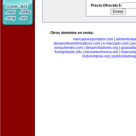
Precio Ofrecido $
Otros dominios en venta:
mercadoexportador.com
|
alimentosb
desarrollosinformaticos.com
|
e-mercado.com
|
pr
zonaclientes.com
|
desarrolladores.org
|
guiasalt
foreigntrade.info
|
microelectronica.net
|
clubcom
clubcompras.org
|
publicidadne