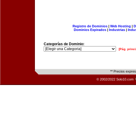
Registro de Dominios
|
Web Hosting
|
D
Dominios Expirados
|
Industrias
|
Indu
Categorías de Dominio:
[Pág. princi
** Precios expre
© 2002/2022 Solo10.com