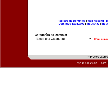
Registro de Dominios
|
Web Hosting
|
D
Dominios Expirados
|
Industrias
|
Indu
Categorías de Dominio:
[Pág. princi
** Precios expre
© 2002/2022 Solo10.com