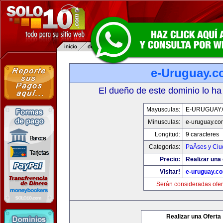
e-Uruguay.
El dueño de este dominio lo ha
Mayusculas:
E-URUGUAY
Minusculas:
e-uruguay.co
Longitud:
9 caracteres
Categorias:
PaÃ­ses y Ci
Precio:
Realizar una 
Visitar!
e-uruguay.c
Serán consideradas ofer
Realizar una Oferta