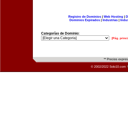
Registro de Dominios
|
Web Hosting
|
D
Dominios Expirados
|
Industrias
|
Indu
Categorías de Dominio:
[Pág. princi
** Precios expre
© 2002/2022 Solo10.com