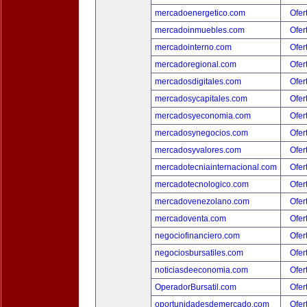
mercadoenergetico.com
Ofer
mercadoinmuebles.com
Ofer
mercadointerno.com
Ofer
mercadoregional.com
Ofer
mercadosdigitales.com
Ofer
mercadosycapitales.com
Ofer
mercadosyeconomia.com
Ofer
mercadosynegocios.com
Ofer
mercadosyvalores.com
Ofer
mercadotecniainternacional.com
Ofer
mercadotecnologico.com
Ofer
mercadovenezolano.com
Ofer
mercadoventa.com
Ofer
negociofinanciero.com
Ofer
negociosbursatiles.com
Ofer
noticiasdeeconomia.com
Ofer
OperadorBursatil.com
Ofer
oportunidadesdemercado.com
Ofer