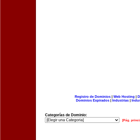
Registro de Dominios
|
Web Hosting
|
D
Dominios Expirados
|
Industrias
|
Indu
Categorías de Dominio:
[Pág. princi