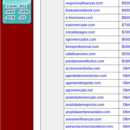
negociosyfinanzas.com
$950
thetradernetwork.com
$900
e-Inversores.com
$800
expomercado.com
$750
zonadepagos.com
$700
agromercados.com
$650
forexprofesional.com
$589
cafefinanciero.com
$550
prestamoenefectivo.com
$280
accionesenbolsa.com
Ofer
agentedeinversiones.com
Ofer
agenteinteligente.com
Ofer
agromercado.net
Ofer
analistademercado.com
Ofer
analistadenegocios.com
Ofer
analistasempresariales.com
Ofer
asesorenfinanzas.com
Ofer
asesoriacomercioexterior.com
Ofer