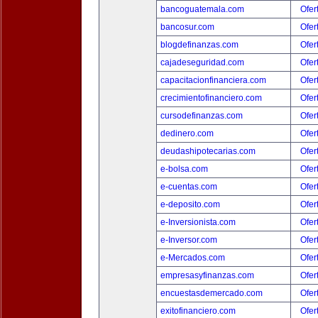
bancoguatemala.com
Ofer
bancosur.com
Ofer
blogdefinanzas.com
Ofer
cajadeseguridad.com
Ofer
capacitacionfinanciera.com
Ofer
crecimientofinanciero.com
Ofer
cursodefinanzas.com
Ofer
dedinero.com
Ofer
deudashipotecarias.com
Ofer
e-bolsa.com
Ofer
e-cuentas.com
Ofer
e-deposito.com
Ofer
e-Inversionista.com
Ofer
e-Inversor.com
Ofer
e-Mercados.com
Ofer
empresasyfinanzas.com
Ofer
encuestasdemercado.com
Ofer
exitofinanciero.com
Ofer