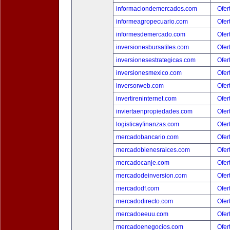
informaciondemercados.com
Ofer
informeagropecuario.com
Ofer
informesdemercado.com
Ofer
inversionesbursatiles.com
Ofer
inversionesestrategicas.com
Ofer
inversionesmexico.com
Ofer
inversorweb.com
Ofer
invertireninternet.com
Ofer
inviertaenpropiedades.com
Ofer
logisticayfinanzas.com
Ofer
mercadobancario.com
Ofer
mercadobienesraices.com
Ofer
mercadocanje.com
Ofer
mercadodeinversion.com
Ofer
mercadodf.com
Ofer
mercadodirecto.com
Ofer
mercadoeeuu.com
Ofer
mercadoenegocios.com
Ofer